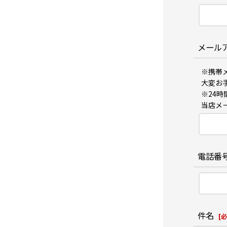
メール
※携帯
大変お手
※24
当店メール
電話番
件名
[