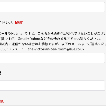
アドレス
[
必須
]
メールやHotmailですと、こちらからの返信が受信できないことがござ
数ですが、GmailやYahooなどその他のメルアドでお送りください。
時間以内に返信がない場合はお手数ですが、以下のメールまでご連絡くだ
アドレス ： the-victorian-tea-room@live.co.uk
号
必須
]