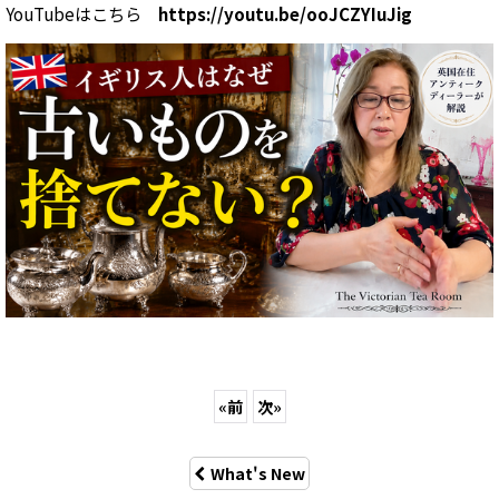
YouTubeはこちら
https://youtu.be/ooJCZYIuJig
«
前
次
»
What's New