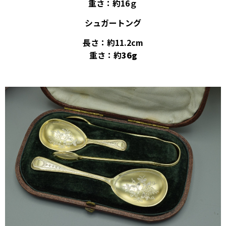
重さ：約16ｇ
シュガートング
長さ：約11.2cm
重さ：約
36g