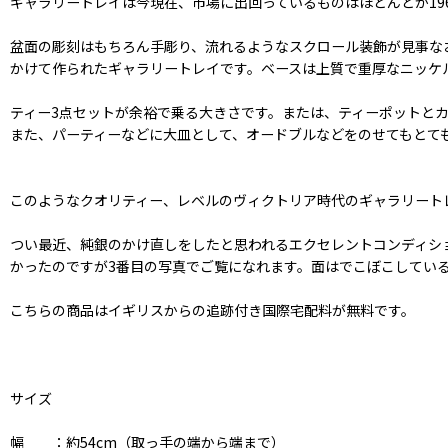
ギャラリートレイは今現在、市場に出回っているものはほとんどが1
盆面の彫刻はもちろん手彫り、流れるようなスクロール装飾が見事な
かけて作られたギャラリートレイです。ベースは上質で重厚なニッケル
ティー3点セットが余裕で乗る大きさです。または、ティーポットとカ
また、パーティーなどに大皿として、オードブルなどをのせてもとて
このようなクオリティー、レベルのヴィクトリア時代のギャラリート
つい最近、純銀のかけ直しをしたと思われるエクセレントコンディシ
かったのですが3番目の写真でご覧になれます。面はでこぼこしてい
こちらの商品はイギリスからの追跡付き国際宅配料が無料です。
サイズ
幅 ：約54cm（取っ手の端から端まで）