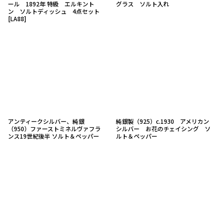
ール 1892年 特級 エルキント
グラス ソルト入れ
ン ソルトディッシュ 4点セット
[
LA88
]
アンティークシルバー、純銀
純銀製（925）c.1930 アメリカン
（950）ファーストミネルヴァフラ
シルバー お花のチェイシング ソ
ンス19世紀後半 ソルト＆ペッパー
ルト＆ペッパー