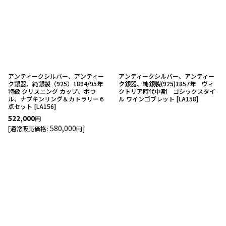
並び順
:
絞り込む
アンティークシルバー、アンティー
アンティークシルバー、アンティー
ク銀器、純銀製（925）1894/95年
ク銀器、純銀製(925)1857年 ヴィ
特級 クリスニング カップ、ボウ
クトリア時代中期 ゴシックスタイ
ル、ナプキンリング＆カトラリー６
ル ワインゴブレット
[
LA158
]
点セット
[
LA156
]
522,000
円
580,000
]
[
通常販売価格
:
円