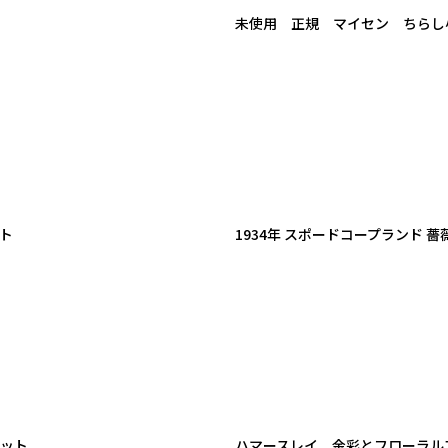
未使用 正規 マイセン ちらし
ット
1934年 スポードコープランド
セット
ハマースレイ 金彩とフローラル