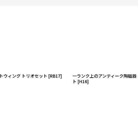
絞り込む
ットウィング トリオセット
[
RB17
]
一ランク上のアンティーク陶磁器 ワイ
ト
[
H16
]