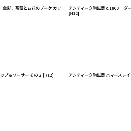
、金彩、薔薇とお花のブーケ カッ
アンティーク陶磁器 c.1860
[
H12
]
ップ＆ソーサー その２
[
H12
]
アンティーク陶磁器 ハマースレ