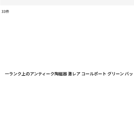
33
件
表示数
:
並び順
:
一ランク上のアンティーク陶磁器 激レア コールポート グリーン バ