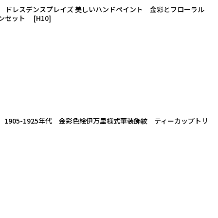
イ ドレスデンスプレイズ 美しいハンドペイント 金彩とフローラル
ョンセット
[
H10
]
1905-1925年代 金彩色絵伊万里様式華装飾紋 ティーカップトリ