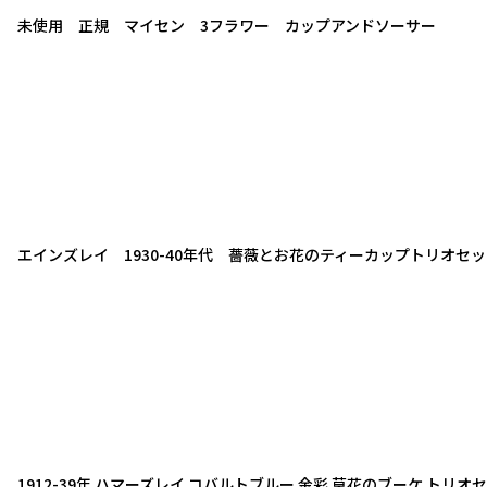
未使用 正規 マイセン 3フラワー カップアンドソーサー
エインズレイ 1930-40年代 薔薇とお花のティーカップトリオセ
1912-39年 ハマーズレイ コバルトブルー 金彩 草花のブーケ トリオ