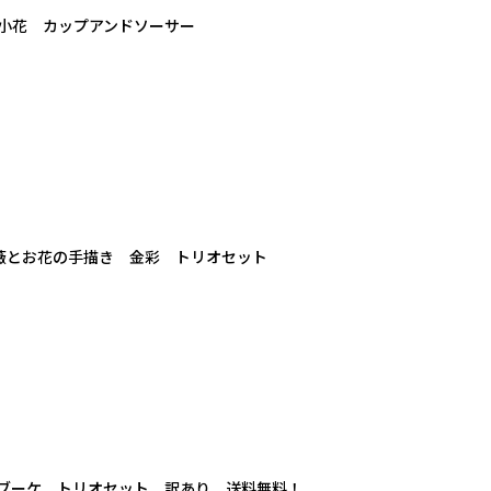
小花 カップアンドソーサー
 薔薇とお花の手描き 金彩 トリオセット
ブーケ トリオセット 訳あり 送料無料！