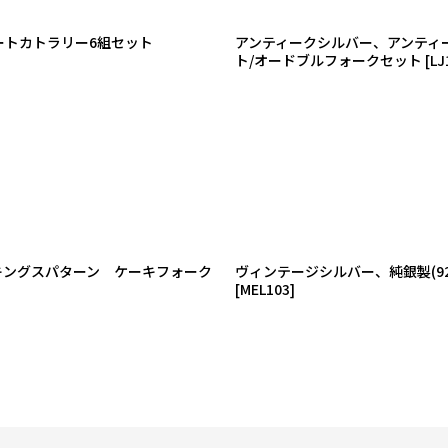
ザートカトラリー6組セット
アンティークシルバー、アンティーク
ト/オードブルフォークセット
[
LJ
 キングスパターン ケーキフォーク
ヴィンテージシルバー、純銀製(92
[
MEL103
]