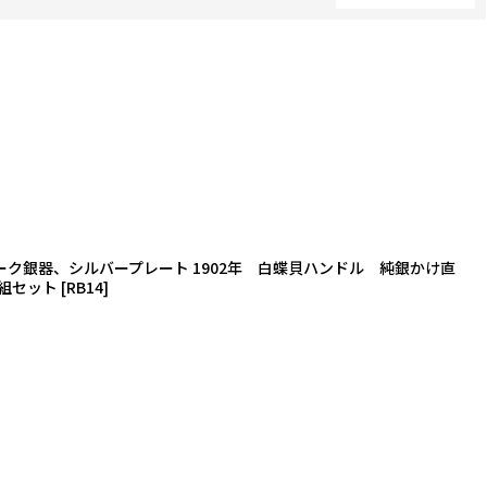
閉じる
ク銀器、シルバープレート 1902年 白蝶貝ハンドル 純銀かけ直
組セット
[
RB14
]