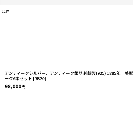
22
件
表示数
:
並び順
:
アンティークシルバー、アンティーク銀器 純銀製(925) 1885年
ーク6本セット
[
RB20
]
98,000
円