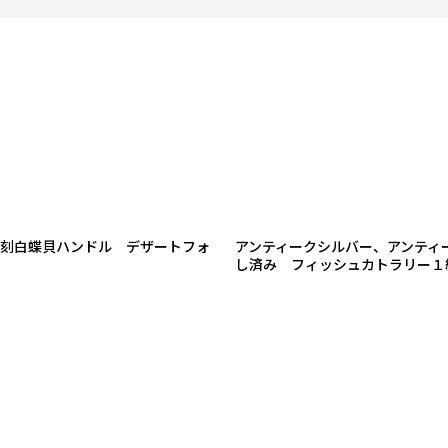
絞り込む
 美彫刻白蝶貝ハンドル デザートフォ
アンティークシルバー、アンティー
し済み フィッシュカトラリー１