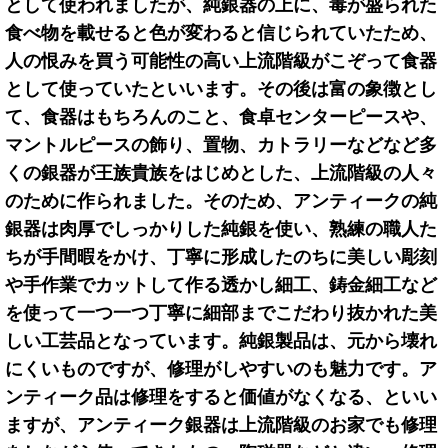
として使われましたが、純銀器の上に、毒が盛られた
食べ物を載せると色が変わると信じられていたため、
人の恨みを買う可能性の高い上流階級がこぞって食器
として使っていたといいます。その後は富の象徴とし
て、食器はもちろんのこと、食卓センターピースや、
マントルピースの飾り、置物、カトラリーなどなど多
くの銀器が王族貴族をはじめとした、上流階級の人々
のために作られました。そのため、アンティークの純
銀器は肉厚でしっかりした純銀を使い、熟練の職人た
ちが手間暇をかけ、丁寧に形成したのちに美しい彫刻
や手作業でカットして作る透かし細工、鋳金細工など
を使って一つ一つ丁寧に細部までこだわり抜かれた美
しい工芸品となっています。純銀製品は、元から壊れ
にくいものですが、修理がしやすいのも魅力です。ア
ンティーク品は修理をすると価値がなくなる、といい
ますが、アンティーク銀器は上流階級のお家でも修理