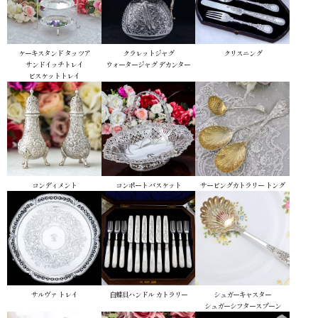
ケーキスタンド
タッツア
クラレットジャグ
クリスニング
サンドイッチトレイ
ウォータージャグ
デカンター
ビスケットトレイ
コンディメント
コンポート
バスケット
サービングカトラリー
トング
サルヴァ
トレイ
白蝶貝ハンドル
カトラリー
シュガーキャスター
シュガーシフタースプーン