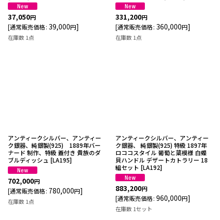
37,050
331,200
円
円
39,000
]
360,000
]
[
通常販売価格
:
円
[
通常販売価格
:
円
在庫数 1点
在庫数 1点
アンティークシルバー、アンティー
アンティークシルバー、アンティー
ク銀器、純銀製(925) 1889年バー
ク銀器、 純銀製(925) 特級 1897年
ナード 制作、特級 蓋付き 貴族のダ
ロココスタイル 葡萄と葉模様 白蝶
ブルディッシュ
[
LA195
]
貝ハンドル デザートカトラリー 18
組セット
[
LA192
]
702,000
円
883,200
円
780,000
]
[
通常販売価格
:
円
960,000
]
[
通常販売価格
:
円
在庫数 1点
在庫数 1セット