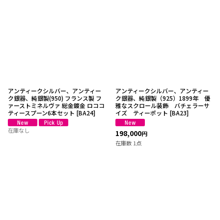
アンティークシルバー、アンティー
アンティークシルバー、アンティー
ク銀器、純銀製(950) フランス製 フ
ク銀器、純銀製（925）1899年 優
ァーストミネルヴァ 総金鍍金 ロココ
雅なスクロール装飾 バチェラーサ
ティースプーン6本セット
[
BA24
]
イズ ティーポット
[
BA23
]
在庫なし
198,000
円
在庫数 1点