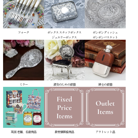
フォーク
ボックス
スナッフボックス
ボンボンディッシュ
ジュエリーボックス
ボンボンバスケット
ミラー
淑女のための銀器
紳士の銀器
英国 老舗、名店商品
最安値価格商品
アウトレット品