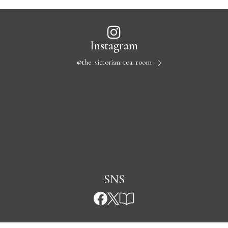
Instagram
@the_victorian_tea_room
SNS