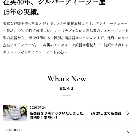
在英40年、シルバーディーラー歴
15年の実績。
豊富な経験を持つ日本人がイギリスから直接お届けする、アンティークシルバ
ー製品。
プロの目で厳選した、リーズナブルながら高品質のシルバープレート
製の銀器から、
希少価値のある特別な純銀器コレクションまで、他店にはない
豊富なラインナップ。
〜専属のアンティーク銀器修理職人で、純銀かけ直しや
ポリッシュなどのアフターケアも安心〜
What's New
2026.07.24
新商品を３点アップいたしました。 7月29日まで新商品
特別割引実施中！
2026.06.21