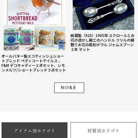
純銀製（925）1905年 スクロールとお
花の透かし細工のハンドル フリルの縁
取りお花の彫刻ボウル ジャムスプーン
２本 セット
オールバター製スコティッシュショー
トブレッド ペディコートテイルス 、
F&M デコキャディー２点セット、レモ
ンメルツ/ショートブレッド３点セット
MORE
アイテム別カテゴリ
材質別カテゴリ