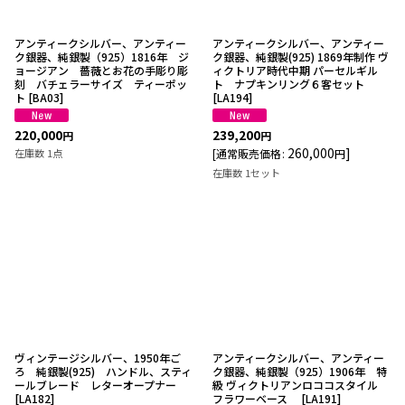
アンティークシルバー、アンティー
アンティークシルバー、アンティー
ク銀器、純銀製（925）1816年 ジ
ク銀器、純銀製(925) 1869年制作 ヴ
ョージアン 薔薇とお花の手彫り彫
ィクトリア時代中期 パーセルギル
刻 バチェラーサイズ ティーポッ
ト ナプキンリング６客セット
ト
[
BA03
]
[
LA194
]
220,000
239,200
円
円
260,000
]
在庫数 1点
[
通常販売価格
:
円
在庫数 1セット
ヴィンテージシルバー、1950年ご
アンティークシルバー、アンティー
ろ 純銀製(925) ハンドル、スティ
ク銀器、純銀製（925）1906年 特
ールブレード レターオープナー
級 ヴィクトリアンロココスタイル
[
LA182
]
フラワーベース
[
LA191
]