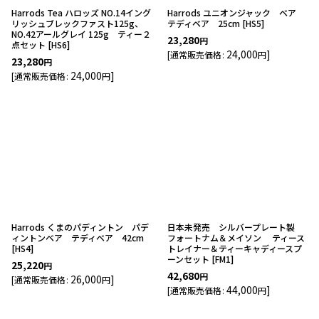
Harrods Tea ハロッズ NO.14イング
Harrods ユニオンジャック ベア
リッシュブレックファスト125g、
テディベア 25cm
[
HS5
]
NO.42アールグレイ 125g ティー２
23,280
円
点セット
[
HS6
]
24,000
]
[
通常販売価格
:
円
23,280
円
24,000
]
[
通常販売価格
:
円
Harrods くまのパディントン パデ
日本未発売 シルバープレート製
ィントンベア テディベア 42cm
フォートナム＆メイソン ティース
[
HS4
]
トレイナー＆ティーキャディースプ
ーンセット
[
FM1
]
25,220
円
42,680
円
26,000
]
[
通常販売価格
:
円
44,000
]
[
通常販売価格
:
円