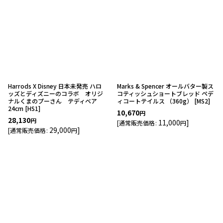
並び順
:
絞り込む
Harrods X Disney 日本未発売 ハロ
Marks & Spencer オールバター製ス
ッズとディズニーのコラボ オリジ
コティッシュショートブレッド ペデ
ナルくまのプーさん テディベア
ィコートテイルス （360g）
[
MS2
]
24cm
[
HS1
]
10,670
円
28,130
円
11,000
]
[
通常販売価格
:
円
29,000
]
[
通常販売価格
:
円