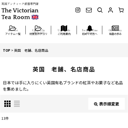
英国アンティーク銀器専門店
アイテム一覧
材質別カテゴリ
ご利用案内
初めての方へ
当店の歩み
TOP
>
英国 老舗、名店商品
英国 老舗、名店商品
日本では手に入りにくい英国有名ブランドの紅茶やお菓子など名品
を集めました。
表示順変更
閉じる
13
件
表示数
: