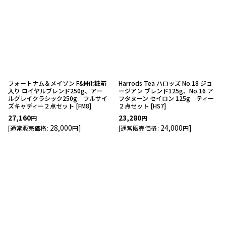
フォートナム＆メイソン F&M化粧箱
Harrods Tea ハロッズ No.18 ジョ
入り ロイヤルブレンド250g、アー
ージアン ブレンド125g、No.16 ア
ルグレイクラシック250g フルサイ
フタヌーン セイロン 125g ティー
ズキャディー２点セット
[
FM8
]
２点セット
[
HS7
]
27,160
23,280
円
円
28,000
]
24,000
]
[
通常販売価格
:
円
[
通常販売価格
:
円