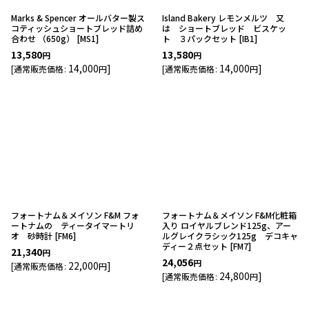
Marks & Spencer オールバター製ス
Island Bakery レモンメルツ 又
コティッシュショートブレッド詰め
は ショートブレッド ビスケッ
合わせ （650g）
[
MS1
]
ト ３パックセット
[
IB1
]
13,580
13,580
円
円
14,000
]
14,000
]
[
通常販売価格
:
円
[
通常販売価格
:
円
フォートナム＆メイソン F&M フォ
フォートナム＆メイソン F&M化粧箱
ートナムの ティータイマートリ
入り ロイヤルブレンド125g、アー
オ 砂時計
[
FM6
]
ルグレイクラシック125g デコキャ
ディー２点セット
[
FM7
]
21,340
円
24,056
円
22,000
]
[
通常販売価格
:
円
24,800
]
[
通常販売価格
:
円