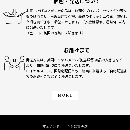
梱包・発送について
お買い上げいただいた商品は、修理やプロのポリッシュが必要な
ものは済ませ、再度当店で点検、最終のポリッシュの後、熟練し
た梱包員が丁寧に梱包いたします。ご入金確認後、通常5日以内
に発送いたします。
（土・日、英国の祝祭日は除きます）
お届けまで
発送方法は、英国ロイヤルメール(航空郵便)商品の大きさなどに
より、国際宅配便にてお送りいたします。
ロイヤルメール、国際宅配便ともに確実に到着するご自宅配達ま
での追跡付きで安全にお送りします。
MORE
英国アンティーク銀器専門店