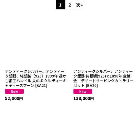
1
2
次
»
並び順
:
絞り込む
アンティークシルバー、アンティー
アンティークシルバー、アンティー
ク銀器、純銀製（925）1899年 透か
ク銀器 純銀製(925) c.1890年 金鍍
し細工ハンドル 貝のボウル ティーキ
金 デザートサービングカトラリー
ャディースプーン
[
BA21
]
セット
[
BA20
]
52,000
138,000
円
円