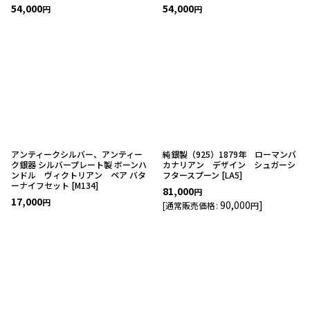
54,000
54,000
円
円
アンティークシルバー、アンティー
純銀製（925）1879年 ローマンバ
ク銀器 シルバープレート製 ボーンハ
カナリアン デザイン シュガーシ
ンドル ヴィクトリアン ペア バタ
フタースプーン
[
LA5
]
ーナイフセット
[
M134
]
81,000
円
17,000
円
90,000
]
[
通常販売価格
:
円