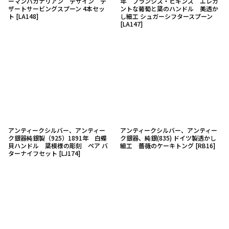
ーマンバカナリアン デザイン デ
年 フランシス・ヒギンズ エレガ
ザートサービングスプーン 4本セッ
ントな葡萄と葉のハンドル 美透か
ト
[
LA148
]
し細工 シュガーシフタースプーン
[
LA147
]
アンティークシルバー、アンティー
アンティークシルバー、アンティー
ク銀器純銀製（925）1891年 白蝶
ク銀器、純銀(835) ドイツ製透かし
貝ハンドル 葉模様の彫刻 ペア バ
細工 薔薇のケーキトング
[
RB16
]
ターナイフセット
[
LJ174
]