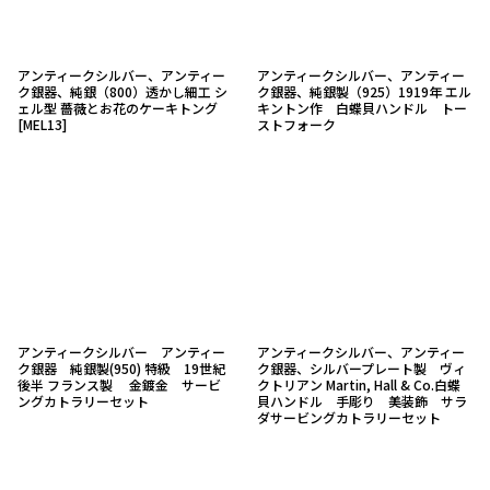
アンティークシルバー、アンティー
アンティークシルバー、アンティー
ク銀器、純銀（800）透かし細工 シ
ク銀器、純銀製（925）1919年 エル
ェル型 薔薇とお花のケーキトング
キントン作 白蝶貝ハンドル トー
[
MEL13
]
ストフォーク
アンティークシルバー アンティー
アンティークシルバー、アンティー
ク銀器 純銀製(950) 特級 19世紀
ク銀器、シルバープレート製 ヴィ
後半 フランス製 金鍍金 サービ
クトリアン Martin, Hall & Co.白蝶
ングカトラリーセット
貝ハンドル 手彫り 美装飾 サラ
ダサービングカトラリーセット