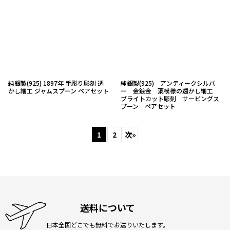
純銀製(925) 1897年 手彫り彫刻 透
純銀製(925) アンティークシルバ
かし細工 ジャムスプーン ペアセット
ー 金鍍金 葉模様の透かし細工
ブライトカット彫刻 サービングス
プーン ペアセット
1
2
次
»
送料について
日本全国どこでも無料でお送りいたします。