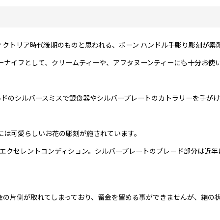
ィクトリア時代後期のものと思われる、ボーン ハンドル手彫り彫刻が素
ーナイフとして、クリームティーや、アフタヌーンティーにも十分お使
年創業、シェフィールドのシルバースミスで銀食器やシルバープレートのカトラリーを手
には可愛らしいお花の彫刻が施されています。
エクセレントコンディション。シルバープレートのブレード部分は近年
金の片側が取れてしまっており、留金を留める事ができませんが、箱の