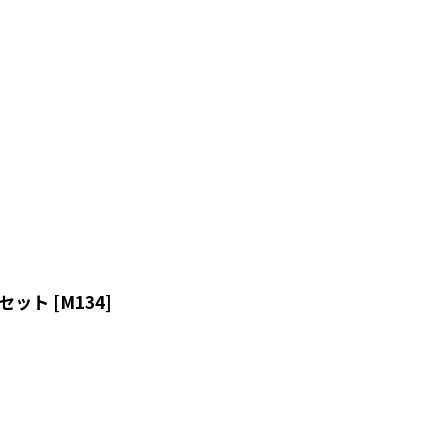
フセット
[
M134
]