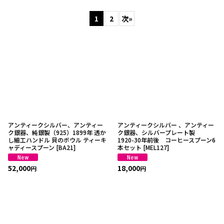
表示数
:
1
2
次
»
並び順
:
絞り込む
アンティークシルバー、アンティー
アンティークシルバー 、アンティー
ク銀器、純銀製（925）1899年 透か
ク銀器、シルバープレート製
し細工ハンドル 貝のボウル ティーキ
1920-30年前後 コーヒースプーン6
ャディースプーン
[
BA21
]
本セット
[
MEL127
]
52,000
18,000
円
円