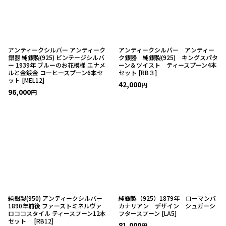
アンティークシルバー アンティーク
アンティークシルバー アンティー
銀器 純銀製(925) ビンテージシルバ
ク銀器 純銀製(925) キングスパタ
ー 1939年 ブルーのお花模様 エナメ
ーン＆ツイスト ティースプーン4本
ルと金鍍金 コーヒースプーン6本セ
セット
[
RB３
]
ット
[
MEL12
]
42,000
円
96,000
円
純銀製(950) アンティークシルバー
純銀製（925）1879年 ローマンバ
1890年前後 ファーストミネルヴァ
カナリアン デザイン シュガーシ
ロココスタイル ティースプーン12本
フタースプーン
[
LA5
]
セット
[
RB12
]
81,000
円