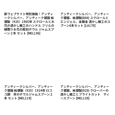
新ウェブサイト特別価格！アンティ
アンティークシルバー、アンティー
ークシルバー、アンティーク銀器 純
ク銀器、純銀製(800) スクロールと
銀製（925）1905年 スクロールとお
エンジェル、金鍍金 透かし細工のス
花の透かし細工のハンドル フリルの
プーン6本セット
[
LA170
]
縁取りお花の彫刻ボウル ジャムスプ
ーン２本 セット
[
MEL136
]
アンティークシルバー、アンティー
アンティークシルバー、アンティー
ク銀器 純銀製（925）1924年 ロコ
ク銀器、純銀製(925) クローバーの
コ調 貝のボウルジャムスプーン２
透かし細工とブライトカット ティ
本 セット
[
MEL119
]
ースプーン
[
MEL129
]