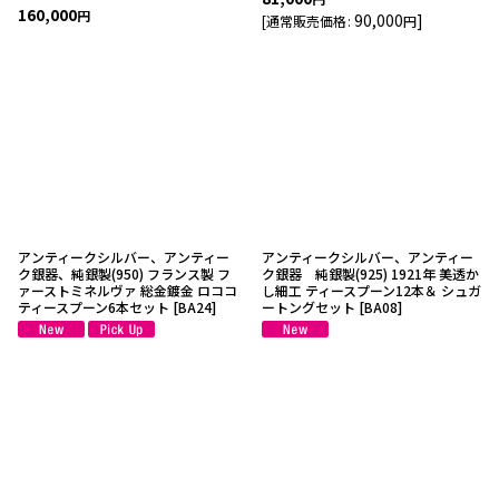
160,000
円
90,000
]
[
通常販売価格
:
円
アンティークシルバー、アンティー
アンティークシルバー、アンティー
ク銀器、純銀製(950) フランス製 フ
ク銀器 純銀製(925) 1921年 美透か
ァーストミネルヴァ 総金鍍金 ロココ
し細工 ティースプーン12本＆ シュガ
ティースプーン6本セット
[
BA24
]
ートングセット
[
BA08
]