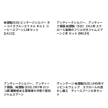
純銀製(925) ビンテージシルバー タ
アンティークシルバー、アンティー
ーコイズブルーエナメル ギルト コ
ク銀器 純銀製（925）1911年 スク
ーヒースプーン12本セット
ロール装飾のフリル付きジャムスプ
[
LA122
]
ーン２本 セット
[
MEL93
]
アンティークシルバー、アンティー
ヴィンテージ 純銀製(925) 1945年マ
ク銀器、純銀製 (925) 1907年 ロコ
ッピン＆ウェッブ スクロールの透
コ調 躍動感ある葉模様の手彫り彫刻
かし細工 ティースプーン６本セッ
ジャムスプーン
ト