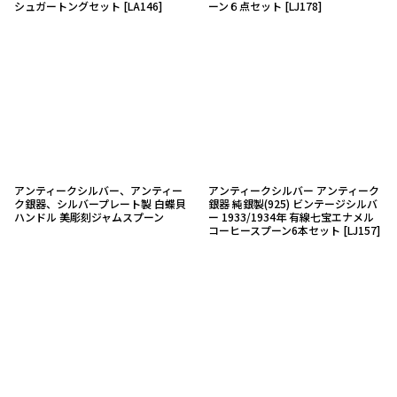
シュガートングセット
[
LA146
]
ーン６点セット
[
LJ178
]
アンティークシルバー、アンティー
アンティークシルバー アンティーク
ク銀器、シルバープレート製 白蝶貝
銀器 純銀製(925) ビンテージシルバ
ハンドル 美彫刻ジャムスプーン
ー 1933/1934年 有線七宝エナメル
コーヒースプーン6本セット
[
LJ157
]