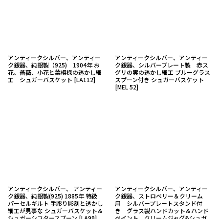
アンティークシルバー、アンティー
アンティークシルバー、アンティー
ク銀器、純銀製（925) 1904年 お
ク銀器、シルバープレート製 赤ス
花、薔薇、小花と葉模様の透かし細
グリの実の透かし細工 ブルーグラス
工 シュガーバスケット
[
LA112
]
スプーン付き シュガーバスケット
[
MEL 52
]
アンティークシルバー、 アンティー
アンティークシルバー、アンティー
ク銀器、純銀製(925) 1885年 特級
ク銀器、ストロベリー＆クリーム
パーセルギルト 手彫り彫刻と透かし
用 シルバープレートスタンド付
細工が見事な シュガーバスケット＆
き グラス製ハンドカット＆ハンド
シュガーシフタースプーン
[
LA99
]
ペイント クリームジャグ&シュガ