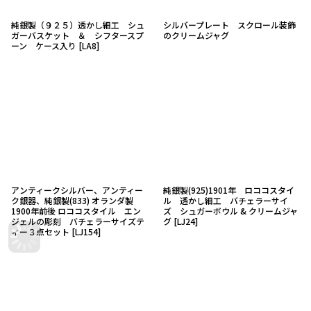
純銀製（９２５）透かし細工 シュ
シルバープレート スクロール装飾
ガーバスケット ＆ シフタースプ
のクリームジャグ
ーン ケース入り
[
LA8
]
アンティークシルバー、アンティー
純銀製(925)1901年 ロココスタイ
ク銀器、純銀製(833) オランダ製
ル 透かし細工 バチェラーサイ
1900年前後 ロココスタイル エン
ズ シュガーボウル & クリームジャ
ジェルの彫刻 バチェラーサイズテ
グ
[
LJ24
]
ィー３点セット
[
LJ154
]