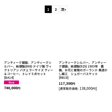
表示数
:
1
2
次
»
並び順
:
絞り込む
アンティーク銀器、アンティークシ
アンティークシルバー、アンティー
ルバー、純銀製(800) ドイツ製 ヴィ
ク銀器、純銀製(925) 1903年 薔
クトリアン バチェラーサイズ ティー
薇、お花と葡萄のガーランド 美透か
＆コーヒー、トレイ５点セット
し細工 シュガーバスケット
[
BA14
]
[
RB10
]
117,300
円
740,000
138,000
]
円
[
通常販売価格
:
円