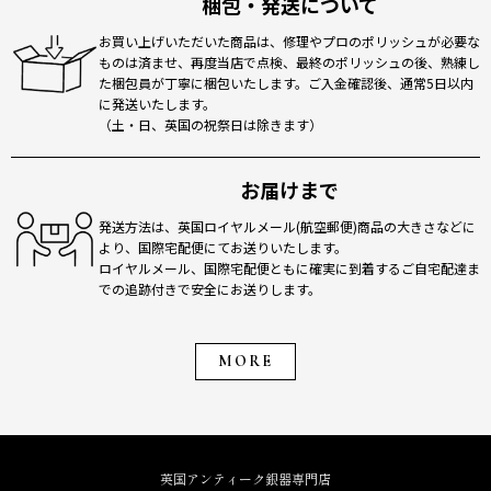
梱包・発送について
お買い上げいただいた商品は、修理やプロのポリッシュが必要な
ものは済ませ、再度当店で点検、最終のポリッシュの後、熟練し
た梱包員が丁寧に梱包いたします。ご入金確認後、通常5日以内
に発送いたします。
（土・日、英国の祝祭日は除きます）
お届けまで
発送方法は、英国ロイヤルメール(航空郵便)商品の大きさなどに
より、国際宅配便にてお送りいたします。
ロイヤルメール、国際宅配便ともに確実に到着するご自宅配達ま
での追跡付きで安全にお送りします。
MORE
英国アンティーク銀器専門店