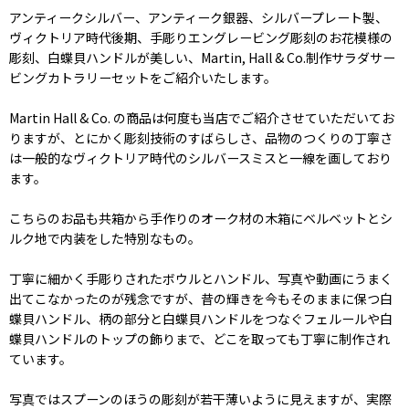
アンティークシルバー、アンティーク銀器、シルバープレート製、
ヴィクトリア時代後期、手彫りエングレービング彫刻のお花模様の
彫刻、白蝶貝ハンドルが美しい、Martin, Hall & Co.制作サラダサー
ビングカトラリーセットをご紹介いたします。
Martin Hall & Co. の商品は何度も当店でご紹介させていただいてお
りますが、とにかく彫刻技術のすばらしさ、品物のつくりの丁寧さ
は一般的なヴィクトリア時代のシルバースミスと一線を画しており
ます。
こちらのお品も共箱から手作りのオーク材の木箱にベルベットとシ
ルク地で内装をした特別なもの。
丁寧に細かく手彫りされたボウルとハンドル、写真や動画にうまく
出てこなかったのが残念ですが、昔の輝きを今もそのままに保つ白
蝶貝ハンドル、柄の部分と白蝶貝ハンドルをつなぐフェルールや白
蝶貝ハンドルのトップの飾りまで、どこを取っても丁寧に制作され
ています。
写真ではスプーンのほうの彫刻が若干薄いように見えますが、実際