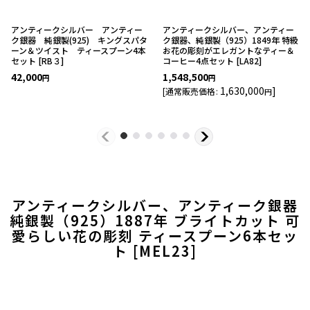
アンティークシルバー アンティー
アンティークシルバー、アンティー
ク銀器 純銀製(925) キングスパタ
ク銀器、純銀製（925）1849年 特級
ーン＆ツイスト ティースプーン4本
お花の彫刻がエレガントなティー＆
セット
[
RB３
]
コーヒー4点セット
[
LA82
]
42,000
1,548,500
円
円
1,630,000
]
[
通常販売価格
:
円
アンティークシルバー、アンティーク銀器
純銀製（925）1887年 ブライトカット 可
愛らしい花の彫刻 ティースプーン6本セッ
ト
[
MEL23
]