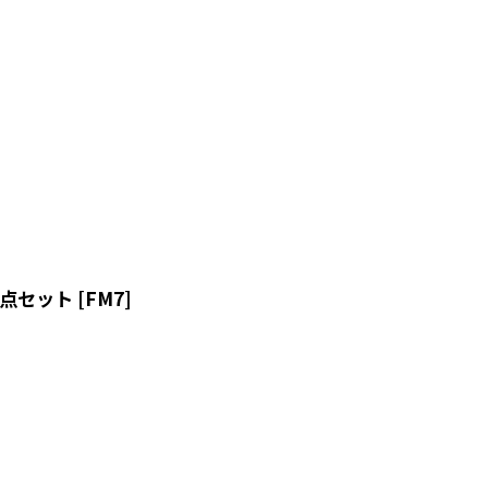
２点セット
[
FM7
]