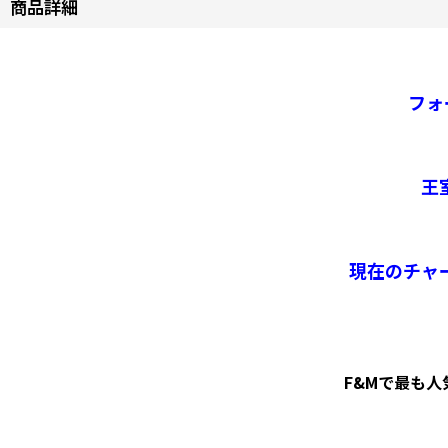
商品詳細
フォ
王
現在のチャ
F&Mで最も