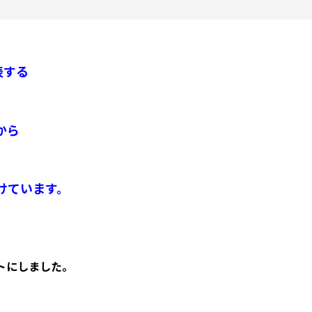
表する
から
けています。
トにしました。