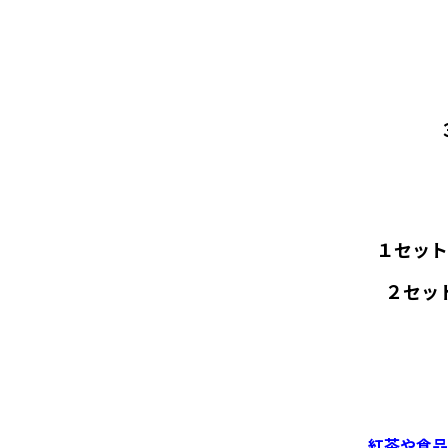
１セット
２セッ
紅茶や食品