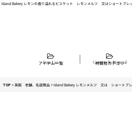
Island Bakery レモンの香り溢れるビスケット レモンメルツ 又はショート
アイテム一覧
材質別カテゴリ
TOP
>
英国 老舗、名店商品
>
Island Bakery レモンメルツ 又は ショ