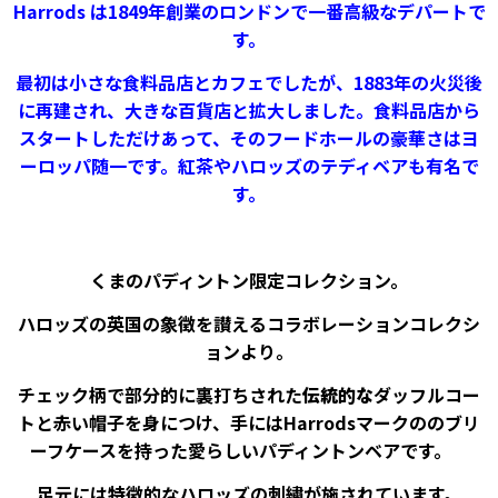
Harrods
は1849年創業のロンドンで一番高級なデパートで
す。
最初は小さな食料品店とカフェでしたが、1883年の火災後
に再建され、大きな百貨店と拡大しました。食料品店から
スタートしただけあって、そのフードホールの豪華さはヨ
ーロッパ随一です。紅茶やハロッズのテディベアも有名で
す。
くまのパディントン限定コレクション。
ハロッズの英国の象徴を讃えるコラボレーションコレクシ
ョンより。
チェック柄で部分的に裏打ちされた
伝統的な
ダッフルコー
トと赤い帽子を身につけ、手にはHarrodsマークののブリ
ーフケースを持った愛らしいパディントンベアです。
足元には特徴的なハロッズの
刺繍が施されています。