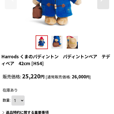
Harrods くまのパディントン パディントンベア テデ
ィベア 42cm
[
HS4
]
25,220
販売価格
:
26,000
円
[
通常販売価格
:
]
円
在庫あり
数量
:
返品特約に関する重要事項