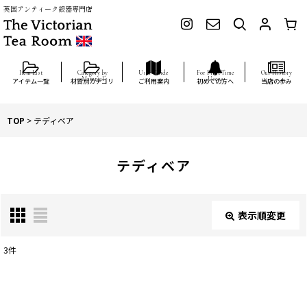
英国アンティーク銀器専門店
アイテム一覧
材質別カテゴリ
ご利用案内
初めての方へ
当店の歩み
TOP
>
テディベア
テディベア
表示順変更
閉じる
3
件
表示数
: