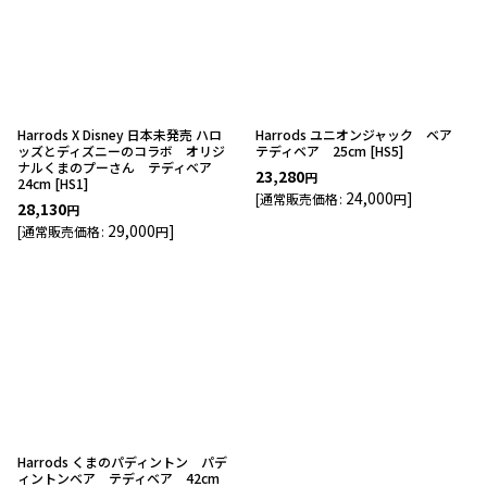
並び順
:
絞り込む
Harrods X Disney 日本未発売 ハロ
Harrods ユニオンジャック ベア
ッズとディズニーのコラボ オリジ
テディベア 25cm
[
HS5
]
ナルくまのプーさん テディベア
23,280
円
24cm
[
HS1
]
24,000
]
[
通常販売価格
:
円
28,130
円
29,000
]
[
通常販売価格
:
円
Harrods くまのパディントン パデ
ィントンベア テディベア 42cm