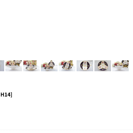
[
H14
]