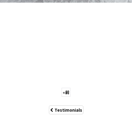
«
前
Testimonials