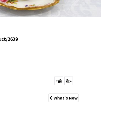
uct/2639
«
前
次
»
What's New