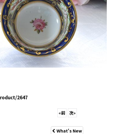
product/2647
«
前
次
»
What's New