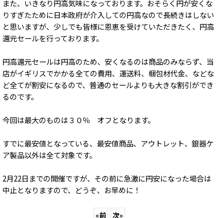
また、いきなり円高気味になっております。おそらく円が安くな
りすぎたために日本政府が介入しての円高なので長続きはしない
と思いますが、少しでも皆様に恩恵を受けていただきたく、円高
還元セールを行っております。
円高還元セールは円高のため、安くなるのは商品のみならず、当
店がイギリスでかかる全ての費用、運送料、梱包材代金、などな
ど全てが割安になるので、普通のセールよりも大きな割引ができ
るのです。
今回は最大のものは３０％ オフとなります。
すでに最安値となっている、最安値商品、アウトレット、銀器ケ
ア製品以外は全て対象です。
2月22日までの開催ですが、その前に急激に円安になった場合は
中止となりますので、どうぞ、お早めに！
«
前
次
»