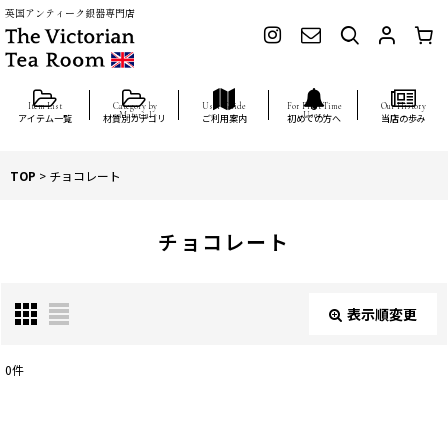
英国アンティーク銀器専門店
アイテム一覧
材質別カテゴリ
ご利用案内
初めての方へ
当店の歩み
TOP
>
チョコレート
チョコレート
表示順変更
閉じる
0
件
表示数
: