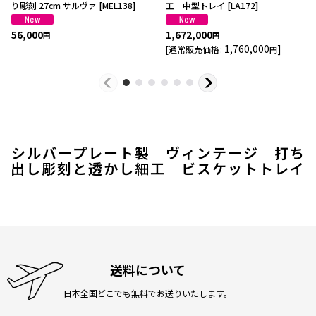
り彫刻 27cm サルヴァ
[
MEL138
]
工 中型トレイ
[
LA172
]
56,000
1,672,000
円
円
1,760,000
]
[
通常販売価格
:
円
シルバープレート製 ヴィンテージ 打ち
出し彫刻と透かし細工 ビスケットトレイ
送料について
日本全国どこでも無料でお送りいたします。