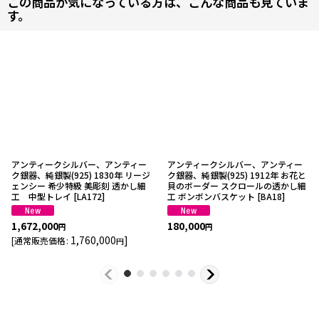
この商品が気になっている方は、こんな商品も見ていま
す。
アンティークシルバー、アンティー
アンティークシルバー、アンティー
ク銀器、純銀製(925) 1830年 リージ
ク銀器、純銀製(925) 1912年 お花と
ェンシー 希少特級 美彫刻 透かし細
貝のボーダー スクロールの透かし細
工 中型トレイ
[
LA172
]
工 ボンボンバスケット
[
BA18
]
1,672,000
180,000
円
円
1,760,000
]
[
通常販売価格
:
円