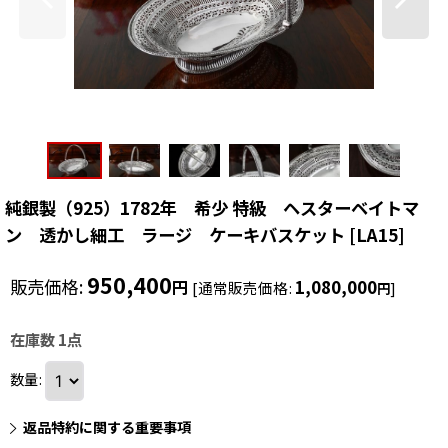
純銀製（925）1782年 希少 特級 ヘスターベイトマ
ン 透かし細工 ラージ ケーキバスケット
[
LA15
]
950,400
販売価格
:
1,080,000
円
[
通常販売価格
:
]
円
在庫数 1点
数量
:
返品特約に関する重要事項