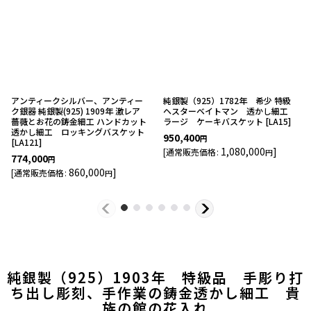
アンティークシルバー、アンティー
純銀製（925）1782年 希少 特級
ク銀器 純銀製(925) 1909年 激レア
ヘスターベイトマン 透かし細工
薔薇とお花の鋳金細工 ハンドカット
ラージ ケーキバスケット
[
LA15
]
透かし細工 ロッキングバスケット
950,400
円
[
LA121
]
1,080,000
]
[
通常販売価格
:
円
774,000
円
860,000
]
[
通常販売価格
:
円
純銀製（925）1903年 特級品 手彫り打
ち出し彫刻、手作業の鋳金透かし細工 貴
族の館の花入れ