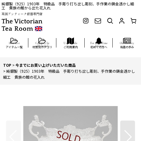
純銀製（925）1903年 特級品 手彫り打ち出し彫刻、手作業の鋳金透かし細
工 貴族の館から出た花入れ
英国アンティーク銀器専門店
アイテム一覧
材質別カテゴリ
ご利用案内
初めての方へ
当店の歩み
TOP
>
今までにお買い上げいただいた商品
>
純銀製（925）1903年 特級品 手彫り打ち出し彫刻、手作業の鋳金透かし
細工 貴族の館の花入れ