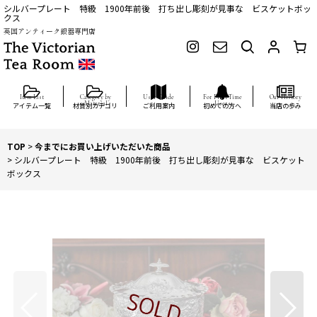
シルバープレート 特級 1900年前後 打ち出し彫刻が見事な ビスケットボッ
クス
英国アンティーク銀器専門店
アイテム一覧
材質別カテゴリ
ご利用案内
初めての方へ
当店の歩み
TOP
>
今までにお買い上げいただいた商品
>
シルバープレート 特級 1900年前後 打ち出し彫刻が見事な ビスケット
ボックス