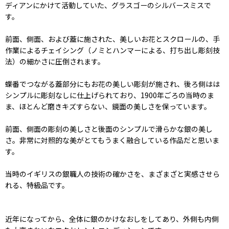
ディアンにかけて活動していた、グラスゴーのシルバースミスで
す。
前面、側面、および蓋に施された、美しいお花とスクロールの、手
作業によるチェイシング（ノミとハンマーによる、打ち出し彫刻技
法）の細かさに圧倒されます。
蝶番でつながる蓋部分にもお花の美しい彫刻が施され、後ろ側はは
シンプルに彫刻なしに仕上げられており、1900年ごろの当時のま
ま、ほとんど磨きキズすらない、鏡面の美しさを保っています。
前面、側面の彫刻の美しさと後面のシンプルで滑らかな銀の美し
さ。非常に対照的な美がとてもうまく融合している作品だと思いま
す。
当時のイギリスの銀職人の技術の確かさを、まざまざと実感させら
れる、特級品です。
近年になってから、全体に銀のかけなおしをしてあり、外側も内側