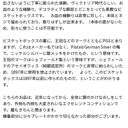
出さないように丁寧に彫られた装飾、ヴィクトリア時代らしい、お
皿のような縁飾り、デコラティブな脚部とどこをとっても素敵なビ
スケットボックスです。 お皿の縁飾りは非常に珍しく、本体とネ
ジで留められており、取りはずしが出来ます。（本体の底がないた
め、別々に使うことは不可能です。
ビスケットボックスの裏に、王冠などのマークとともにPGSとあり
ますが、これはメーカー名ではなく、Plated German Silver の略
で、ニッケルシルバーに銀メッキをかけたもの、という意味です。
王冠のマークはシェフィールド製という意味ですが、シェフィール
ドのアセイオフィス（純銀認定所）のマークと非常に紛らわしいた
め、1897年に使用を禁止されています。 よって、このビスケット
ボックスは1897年以前に作られたものだ、ということがわかりま
す。
こちらのお品は、近年になってから、全体に銀のかけなおしをして
あり、外側も内側も大変きれいなエクセレントコンディションで
す。蓋もきちんと閉まります。
蝶番部分に少々プレートがかかり切らなかった部分がございます。