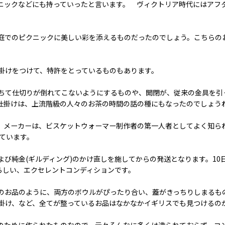
ニックなどにも持っていったと言います。 ヴィクトリア時代にはアフ
庭でのピクニックに美しい彩を添えるものだったのでしょう。こちらの
掛けをつけて、特許をとっているものもあります。
ちて仕切りが倒れてこないようにするものや、開閉が、従来の金具を引
仕掛けは、上流階級の人々のお茶の時間の話の種にもなったのでしょう
カーは、ビスケットウォーマー制作者の第一人者としてよく知られる、Fen
れています。
び純金(ギルディング)のかけ直しを施してからの発送となります。10
らしい、エクセレントコンディションです。
のお品のように、両方のボウルがぴったり合い、蓋がきっちりしまるも
掛け、など、全てが整っているお品はなかなかイギリスでも見つけるの