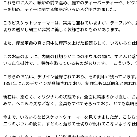
これを中に入れ、暖炉の前で温め、庭でのティーパーティーや、ピク
ーを初め、ティーに関する銀器がいろいろ発明されました。
このビスケットウォーマーは、実用も兼ねていますが、テーブルや、
切りの透かし細工が非常に美しく装飾されたものがあります。
また、産業革命の真っ只中に産声を上げた銀器らしく、いろいろな仕
このお品のように、内側の仕切りが二つのボウルの間に、すとんと落
いった仕掛けで、、特許を取っているものがあります。 こういう、
こちらのお品は、デザイン登録されており、その刻印が残っています。メー
1851年にこのデザインが登録されており、制作年もほぼ同年と思わ
現在は、恐らく、オリジナルの状態です。全面に純銀のかけ直し、およ
みや、へこみキズなどなく、金具もすべてそろっており、とても素晴
今まで、いろいろなビスケットウォーマーを見てきましたが、こちら
二つのボウルの間に、すとんと落ちて仕切りが倒れてこないような仕