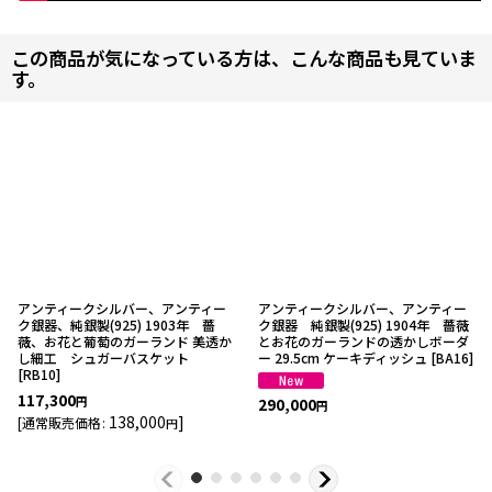
この商品が気になっている方は、こんな商品も見ていま
す。
アンティークシルバー、アンティー
アンティークシルバー、アンティー
ク銀器、純銀製(925) 1903年 薔
ク銀器 純銀製(925) 1904年 薔薇
薇、お花と葡萄のガーランド 美透か
とお花のガーランドの透かしボーダ
し細工 シュガーバスケット
ー 29.5cm ケーキディッシュ
[
BA16
]
[
RB10
]
117,300
290,000
円
円
138,000
]
[
通常販売価格
:
円