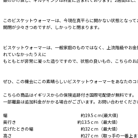
銀のかけ直し、ギルディングは料金に含まれております。2週間ほど
このビスケットウォーマーは、今現在真平らに開かない状態となって
開閉が少々きつめですが、しかっりと閉まります。
ビスケットウォーマーは、一般家庭のものではなく、上流階級やお金
れていなかったうえに
もともとが非常に凝った造りですので、状態の良いもの、こちらのお
ぜひ、この機会にこの素晴らしいビスケットウォーマーをあなたのコ
こちらの商品はイギリスからの保険追跡付き国際宅配便が無料です。
一部離島は追加料金がかかる場合がございます。お問い合わせくださ
幅 約19.5ｃｍ(最大値)
奥行き 約13.5ｃｍ（最大値）
広げたときの幅 約32ｃｍ（最大値）
高さ 約27ｃｍ（取っ手の一番上ま