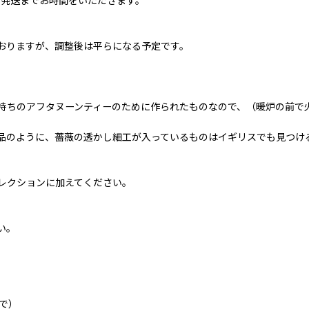
、発送までお時間をいただきます。
おりますが、調整後は平らになる予定です。
持ちのアフタヌーンティーのために作られたものなので、（暖炉の前で
品のように、薔薇の透かし細工が入っているものはイギリスでも見つけ
レクションに加えてください。
い。
で）