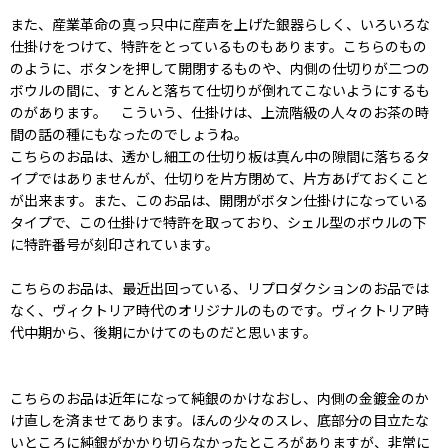
また、産業革命の真っ只中に産声を上げた銀器らしく、いろいろな
仕掛けをつけて、特許をとっているものもあります。こちらのもの
のように、ボタンを押して開閉するものや、内側の仕切りが二つの
ボウルの間に、すとんと落ちて仕切りが倒れてこないようにするも
のがあります。 こういう、仕掛けは、上流階級の人々のお茶の時
間の話の種にもなったのでしょうね。
こちらのお品は、透かし細工の仕切り板は真ん中の隙間に落ちるタ
イプではありませんが、仕切りを片方閉めて、片方あげておくこと
が出来ます。また、このお品は、開閉がボタン仕掛けになっている
タイプで、この仕掛けで特許を取っており、シェル型のボウルの下
に特許番号が刻印されています。
こちらのお品は、最近出回っている、リプロダクションのお品では
なく、ヴィクトリア時代のオリジナルのものです。ヴィクトリア時
代中期から、後期にかけてのものだと思います。
こちらのお品は近年になって純銀のかけなおし、内側の金鍍金のか
け直しを済ませてあります。ほんの少々のスレ、底部分の目立たな
いところに純銀がかかり切らなかったところがありますが、非常に