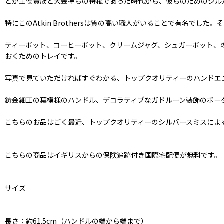
とが王侯貴族と大金持ちの特権であった時代から、彼らのためのシル
特にこのAtkin Brothersは質の高い職人がいることで有名で
ティーポット、コーヒーポット、クリームジャグ、シュガーポット、
おくためのトレイです。
写真で見ていただければすぐわかる、トップクオリティーのハンドエ
鋳金細工の葉模様のハンドル、デコラティブなガドルーン装飾のボー
こちらのお品はごく最近、トップクオリティーのシルバースミスによ
こちらの商品はイギリスからの保険追跡付き国際宅配便が無料です。
サイズ
長さ：約61.5cm（ハンドルの端から端まで）