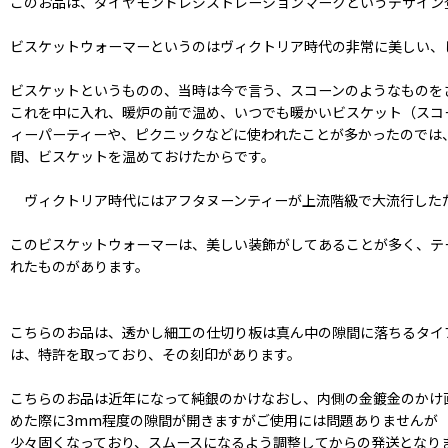
このお品は、ダイヤモンドレジストレーションマークというデザイン
ビスケットウォーマーというのはヴィクトリア時代の非常に美しい、
ビスケットというものの、当時は今で言う、スコーンのようなものを
これを中に入れ、暖炉の前で温め、いつでも暖かいビスケット（スコ
ィーパーティーや、ピクニックなどに使われたことが多かったのでは
間、ビスケットを温めておけたからです。
ヴィクトリア時代にはアフタヌーンティーが上流階級で大流行した
このビスケットウォーマーは、美しい装飾がしてあることが多く、テ
れたものがあります。
こちらのお品は、透かし細工の仕切り板は真ん中の隙間に落ちるタイ
は、特許を取っており、その刻印があります。
こちらのお品は近年になって純銀のかけなおし、内側の金鍍金のかけ
めた際に3mm程度の隙間が開きますがご使用には問題ありませんが
少々固くなっており、スムースになるよう調整してからの発送となり