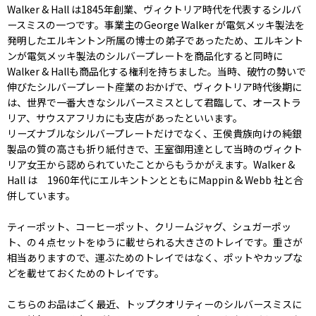
Walker & Hall は1845年創業、ヴィクトリア時代を代表するシルバ
ースミスの一つです。事業主のGeorge Walker が電気メッキ製法を
発明したエルキントン所属の博士の弟子であったため、エルキント
ンが電気メッキ製法のシルバープレートを商品化すると同時に
Walker & Hallも商品化する権利を持ちました。当時、破竹の勢いで
伸びたシルバープレート産業のおかげで、ヴィクトリア時代後期に
は、世界で一番大きなシルバースミスとして君臨して、オーストラ
リア、サウスアフリカにも支店があったといいます。
リーズナブルなシルバープレートだけでなく、王侯貴族向けの純銀
製品の質の高さも折り紙付きで、王室御用達として当時のヴィクト
リア女王から認められていたことからもうかがえます。Walker &
Hall は 1960年代にエルキントンとともにMappin & Webb 社と合
併しています。
ティーポット、コーヒーポット、クリームジャグ、シュガーポッ
ト、の４点セットをゆうに載せられる大きさのトレイです。重さが
相当ありますので、運ぶためのトレイではなく、ポットやカップな
どを載せておくためのトレイです。
こちらのお品はごく最近、トップクオリティーのシルバースミスに