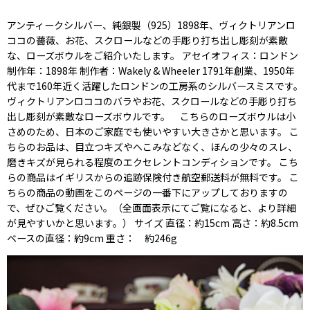
アンティークシルバー、純銀製（925）1898年、ヴィクトリアンロ
ココの薔薇、お花、スクロールなどの手彫り打ち出し彫刻が素敵
な、ローズボウルをご紹介いたします。 アセイオフィス：ロンドン
制作年：1898年 制作者：Wakely & Wheeler 1791年創業、1950年
代まで160年近く活躍したロンドンの工房系のシルバースミスです。
ヴィクトリアンロココのバラやお花、スクロールなどの手彫り打ち
出し彫刻が素敵なローズボウルです。 こちらのローズボウルは小
さめのため、日本のご家庭でも使いやすい大きさかと思います。 こ
ちらのお品は、目立つキズやへこみなどなく、ほんの少々のスレ、
磨きキズが見られる程度のエクセレントコンディションです。 こち
らの商品はイギリスからの追跡保険付き航空郵送料が無料です。 こ
ちらの商品の動画をこのページの一番下にアップしておりますの
で、ぜひご覧ください。（全画面表示にてご覧になると、より詳細
が見やすいかと思います。） サイズ 直径：約15cm 高さ：約8.5cm
ベースの直径：約9cm 重さ： 約246g