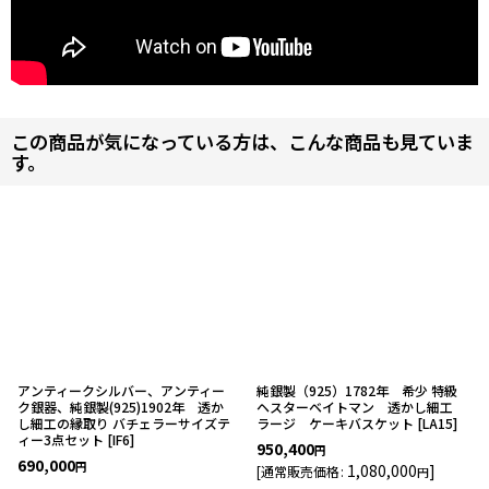
この商品が気になっている方は、こんな商品も見ていま
す。
アンティークシルバー、アンティー
純銀製（925）1782年 希少 特級
ク銀器、純銀製(925)1902年 透か
ヘスターベイトマン 透かし細工
し細工の縁取り バチェラーサイズテ
ラージ ケーキバスケット
[
LA15
]
ィー3点セット
[
IF6
]
950,400
円
690,000
円
1,080,000
]
[
通常販売価格
:
円