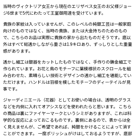
当時のヴィクトリア女王から現在のエリザベス女王のお父様ジョー
ジ6世まで5代にわたって王室御用達を受けています。
貴族の家紋は入っていませんが、このレベルの純銀工芸は一般家庭
向けのものではなく、当時の貴族、または大金持ちのためのもの
で、こちらのお品は実際に貴族の家から出たものだそうです。底以
外はすべて総透かしながら重さは1.9キロあり、ずっしりとした重量
感があります。
透かし細工は銀器をカットしたものではなく、手作りの鋳金細工で
作られています。お花と鳥のモチーフに葉模様状のスクロールを組
み合わせた、素晴らしい技術とデザインの透かし細工を堪能してい
ただけます。ハンドルは羽根を模したモチーフのディーテイルが見
事です。
ジャーディニエール（花器）としてお使いの場合は、透明のグラス
などを内側に入れてオアシスなどを使われたらと思います。 こちら
の商品は裏にファイヤーマークというシミがありますが、これは科
学的な反応によっておこるものです。裏側にあるので、表からは全
く見えませんが、ご希望であれば、純銀をかけることによって消す
ことができます。 一度ポリッシュがけはしておるようですが、底部