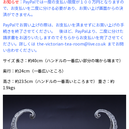
お知らせ
：PayPalでは一度の支払い限度が１００万円となりますの
で、お支払いを二度に分ける必要があり、お買い上げ画面からの決
済ができません。
PayPalでお買い上げの際は、お支払いを済ませずにお買い上げの手
続きを終了させてください。 後ほど、PayPalより、二度に分けた
請求書をお送りいたしますのでそちらからお支払いを完了させてく
ださい。詳しくは the-victorian-tea-room@live.co.uk までお問
い合わせください。
サイズ 長さ：約40cm（ハンドルの一番広い部分の端から端まで）
奥行：約24cm（一番広いところ）
高さ：約23.5cm（ハンドルの一番高いところまで） 重さ：約
1.9kgs