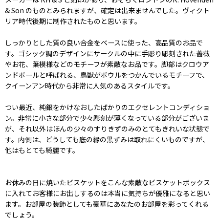
& Son のものとみられますが、確定は出来ませんでした。ヴィクト
リア時代後期に制作されたものと思います。
しっかりとした質の良い合金をベースに使った、高品質のお品で
す。ゴシック調のデザインにサークルの中に手彫り彫刻された薔薇
やお花、葉模様などのモチーフが素敵なお品です。脚部はクロウア
ンドボールと呼ばれる、鳥獣がボウルをつかんでいるモチーフで、
クイーンアン時代から非常に人気のあるスタイルです。
つい最近、純銀をかけなおしたばかりのエクセレントコンディショ
ン。非常に小さな部分で少々彫刻が薄くなっている部分がございま
が、それ以外はほんの少々のすりきずのみのとてもきれいな状態で
す。内側は、どうしても底の縁の黒ずみは取れにくいものですが、
他はもとても綺麗です。
お休みの日に焼いたビスケットをこんな素敵なビスケットボックス
に入れてお客様にお出しするのは本当に気持ちが優雅になると思い
ます。お部屋の装飾としても豪華にあなたのお部屋を彩ってくれる
でしょう。