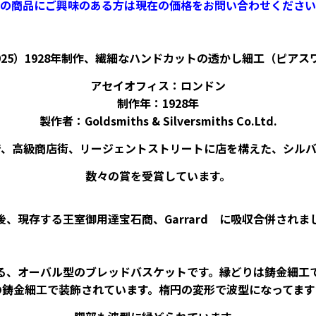
の商品にご興味のある方は現在の価格をお問い合わせください
25）1928年制作、繊細なハンドカットの透かし細工（ピア
アセイオフィス：ロンドン
制作年：1928年
製作者：Goldsmiths & Silversmiths Co.Ltd.
any は王室御用達で、高級商店街、リージェントストリートに店を構え
数々の賞を受賞しています。
後、現存する王室御用達宝石商、Garrard に吸収合併されま
る、オーバル型のブレッドバスケットです。縁どりは鋳金細工
の鋳金細工で装飾されています。楕円の変形で波型になってます