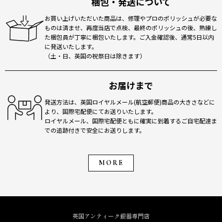
梱包・発送について
お買い上げいただいた商品は、修理やプロのポリッシュが必要な
ものは済ませ、再度当店で点検、最終のポリッシュの後、熟練し
た梱包員が丁寧に梱包いたします。ご入金確認後、通常5日以内
に発送いたします。
（土・日、英国の祝祭日は除きます）
お届けまで
発送方法は、英国ロイヤルメール(航空郵便)商品の大きさなどに
より、国際宅配便にてお送りいたします。
ロイヤルメール、国際宅配便ともに確実に到着するご自宅配達ま
での追跡付きで安全にお送りします。
MORE
英国アンティーク銀器専門店