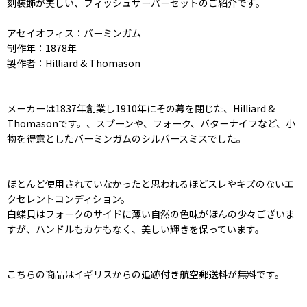
刻装飾が美しい、フィッシュサーバーセットのご紹介です。
アセイオフィス：バーミンガム
制作年：1878年
製作者：Hilliard & Thomason
メーカーは1837年創業し1910年にその幕を閉じた、Hilliard &
Thomasonです。、スプーンや、フォーク、バターナイフなど、小
物を得意としたバーミンガムのシルバースミスでした。
ほとんど使用されていなかったと思われるほどスレやキズのないエ
クセレントコンディション。
白蝶貝はフォークのサイドに薄い自然の色味がほんの少々ございま
すが、ハンドルもカケもなく、美しい輝きを保っています。
こちらの商品はイギリスからの追跡付き航空郵送料が無料です。