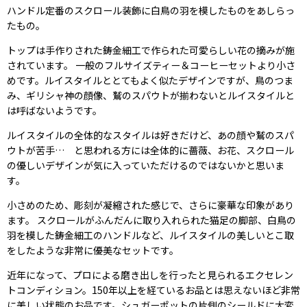
ハンドル定番のスクロール装飾に白鳥の羽を模したものをあしらっ
たもの。
トップは手作りされた鋳金細工で作られた可愛らしい花の摘みが施
されています。 一般のフルサイズティー＆コーヒーセットより小さ
めです。ルイスタイルととてもよく似たデザインですが、鳥のつま
み、ギリシャ神の顔像、鷲のスパウトが揃わないとルイスタイルと
は呼ばないようです。
ルイスタイルの全体的なスタイルは好きだけど、あの顔や鷲のスパ
ウトが苦手… と思われる方には全体的に薔薇、お花、スクロール
の優しいデザインが気に入っていただけるのではないかと思いま
す。
小さめのため、彫刻が凝縮された感じで、さらに豪華な印象があり
ます。 スクロールがふんだんに取り入れられた猫足の脚部、白鳥の
羽を模した鋳金細工のハンドルなど、ルイスタイルの美しいとこ取
をしたような非常に優美なセットです。
近年になって、プロによる磨き出しを行ったと見られるエクセレン
トコンディション。150年以上を経ているお品とは思えないほど非常
に美しい状態のお品です。シュガーポットの片側のシールドに大変