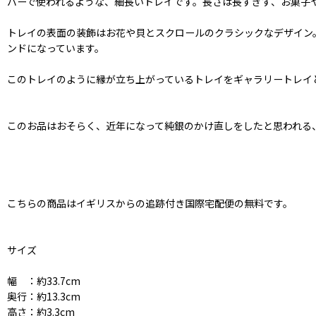
バーで使われるような、細長いトレイです。長さは長すぎず、お菓子
トレイの表面の装飾はお花や貝とスクロールのクラシックなデザイン
ンドになっています。
このトレイのように縁が立ち上がっているトレイをギャラリートレイ
このお品はおそらく、近年になって純銀のかけ直しをしたと思われる
こちらの商品はイギリスからの追跡付き国際宅配便の無料です。
サイズ
幅 ：約33.7cm
奥行：約13.3cm
高さ：約3.3cm