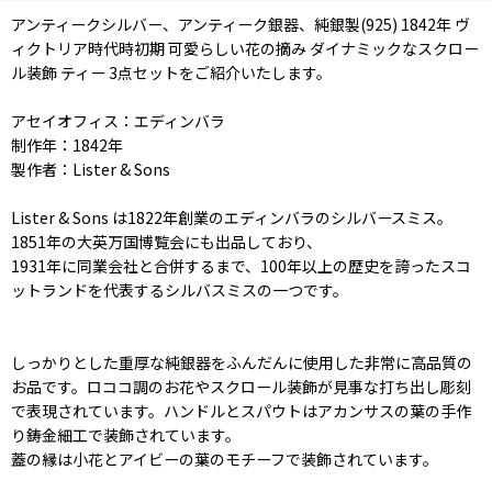
アンティークシルバー、アンティーク銀器、純銀製(925) 1842年 ヴ
ィクトリア時代時初期 可愛らしい花の摘み ダイナミックなスクロー
ル装飾 ティー 3点セットをご紹介いたします。
アセイオフィス：エディンバラ
制作年：1842年
製作者：Lister & Sons
Lister & Sons は1822年創業のエディンバラのシルバースミス。
1851年の大英万国博覧会にも出品しており、
1931年に同業会社と合併するまで、100年以上の歴史を誇ったスコ
ットランドを代表するシルバスミスの一つです。
しっかりとした重厚な純銀器をふんだんに使用した非常に高品質の
お品です。ロココ調のお花やスクロール装飾が見事な打ち出し彫刻
で表現されています。ハンドルとスパウトはアカンサスの葉の手作
り鋳金細工で装飾されています。
蓋の縁は小花とアイビーの葉のモチーフで装飾されています。