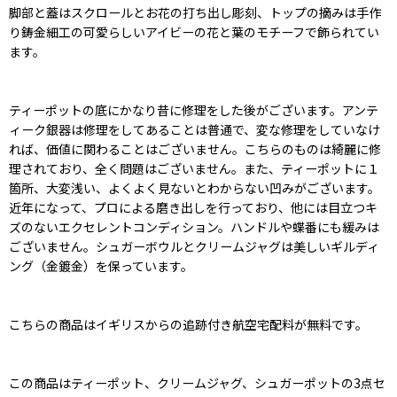
脚部と蓋はスクロールとお花の打ち出し彫刻、トップの摘みは手作
り鋳金細工の可愛らしいアイビーの花と葉のモチーフで飾られてい
ます。
ティーポットの底にかなり昔に修理をした後がございます。アンテ
ィーク銀器は修理をしてあることは普通で、変な修理をしていなけ
れば、価値に関わることはございません。こちらのものは綺麗に修
理されており、全く問題はございません。また、ティーポットに１
箇所、大変浅い、よくよく見ないとわからない凹みがございます。
近年になって、プロによる磨き出しを行っており、他には目立つキ
ズのないエクセレントコンディション。ハンドルや蝶番にも緩みは
ございません。シュガーボウルとクリームジャグは美しいギルディ
ング（金鍍金）を保っています。
こちらの商品はイギリスからの追跡付き航空宅配料が無料です。
この商品はティーポット、クリームジャグ、シュガーポットの3点セ